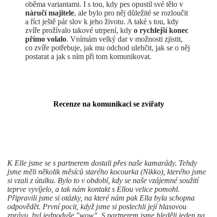
oběma variantami. I s tou, kdy pes opustil své tělo v
náručí majitele
, ale bylo pro něj důležité se rozloučit
a říct ještě pár slov k jeho životu. A také s tou, kdy
zvíře prožívalo takové utrpení, kdy
o rychlejší konec
přímo volalo
. Vnímám velký dar v možnosti zjistit,
co zvíře potřebuje, jak mu odchod ulehčit, jak se o něj
postarat a jak s ním při tom komunikovat.
Recenze na komunikaci se zvířaty
K Elle jsme se s partnerem dostali přes naše kamarády. Tehdy
jsme měli několik měsíců starého kocourka (Nikko), kterého jsme
si vzali z útulku. Bylo to v období, kdy se naše vzájemné soužití
teprve vyvíjelo, a tak nám kontakt s Ellou velice pomohl.
Připravili jsme si otázky, na které nám pak Ella byla schopna
odpovědět. První pocit, když jsme si poslechli její hlasovou
zprávu, byl jednoduše "wow". S partnerem jsme hleděli jeden na