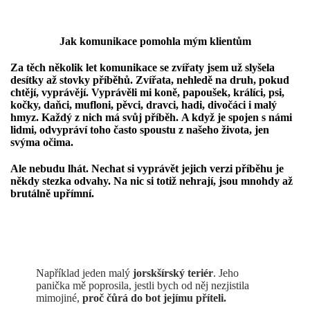
Jak komunikace pomohla mým klientům
Za těch několik let komunikace se zvířaty jsem už slyšela
desítky až stovky příběhů
. Zvířata, nehledě na druh, pokud
chtějí, vyprávějí. Vyprávěli mi koně, papoušek, králíci, psi,
kočky, daňci, mufloni, pěvci, dravci, hadi, divočáci i malý
hmyz. Každý z nich má svůj příběh.
A když je spojen s námi
lidmi, odvypráví toho často spoustu z našeho života, jen
svýma očima.
Ale nebudu lhát. Nechat si vyprávět jejich verzi příběhu je
někdy stezka odvahy. Na nic si totiž nehrají, jsou mnohdy až
brutálně upřímní.
Například jeden malý
jorskšírský teriér
. Jeho
panička mě poprosila, jestli bych od něj nezjistila
mimojiné,
proč čůrá do bot jejímu příteli.