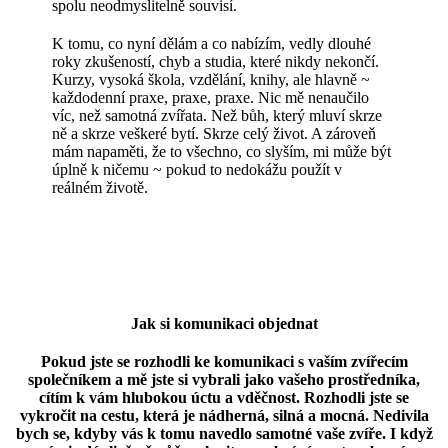
spolu neodmyslitelně souvisí.
K tomu, co nyní dělám a co nabízím, vedly dlouhé
roky zkušeností, chyb a studia, které nikdy nekončí.
Kurzy, vysoká škola, vzdělání, knihy, ale hlavně ~
každodenní praxe, praxe, praxe. Nic mě nenaučilo
víc, než samotná zvířata. Než bůh, který mluví skrze
ně a skrze veškeré bytí. Skrze celý život. A zároveň
mám napaměti, že to všechno, co slyším, mi může být
úplně k ničemu ~ pokud to nedokážu použít v
reálném životě.
Jak si komunikaci objednat
Pokud jste se rozhodli ke komunikaci s vaším zvířecím
společníkem a mě jste si vybrali jako vašeho prostředníka,
cítím k vám hlubokou úctu a vděčnost. Rozhodli jste se
vykročit na cestu, která je nádherná, silná a mocná. Nedivila
bych se, kdyby vás k tomu navedlo samotné vaše zvíře. I když