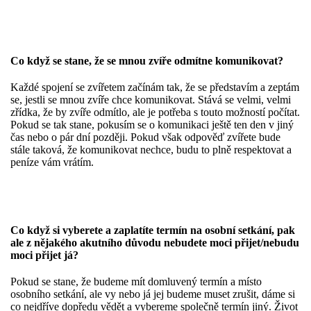
Co když se stane, že se mnou zvíře odmítne komunikovat?
Každé spojení se zvířetem začínám tak, že se představím a zeptám
se, jestli se mnou zvíře chce komunikovat. Stává se velmi, velmi
zřídka, že by zvíře odmítlo, ale je potřeba s touto možností počítat.
Pokud se tak stane, pokusím se o komunikaci ještě ten den v jiný
čas nebo o pár dní později. Pokud však odpověď zvířete bude
stále taková, že komunikovat nechce, budu to plně respektovat a
peníze vám vrátím.
Co když si vyberete a zaplatíte termín na osobní setkání, pak
ale z nějakého akutního důvodu nebudete moci přijet/nebudu
moci přijet já?
Pokud se stane, že budeme mít domluvený termín a místo
osobního setkání, ale vy nebo já jej budeme muset zrušit, dáme si
co nejdříve dopředu vědět a vybereme společně termín jiný. Život