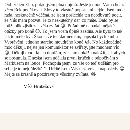
Dobrý den Ello, pořád jsem plná dojmů. Ještě jednou Vám chci za
včerejšek poděkovat. Slovy to vlastně popsat ani nejde. Jsem moc
ráda, neskutečně vděčná, ze jsem poslechla ten neodbytný pocit,
že Vás mam pozvat. Je to neskutečný dar, co máte. Dalo by se
totiž tolik zjistit ze světa zvířat 😉. Pořád mě napadají nějaké
otázky pro koně 😉. To jsem včera úplně zazdila. Ale bylo to tak
jak to mělo být. Škoda, že ten dar nemám, napsala bych knihu
Vyprávění jednoho starého moudrého koně 😂. No každopádně
moc děkuji, nejste jen komunikátor se zvířaty, jste mnohem víc
😉. Děkuji moc. Já jen doufám, ze s tím dokážu naložit, tak abych
se posunula. Dneska jsem udělala první krůček a odpočívám s
Markusem na louce. Pochopila jsem, ze vše co teď udělám pro
sebe je to nejdůležitější. Určitě jsem Vás nezavolala naposledy 😉.
Mějte se krásně a pozdravujte všechny zvířata. 😂
Míša Hrubešová