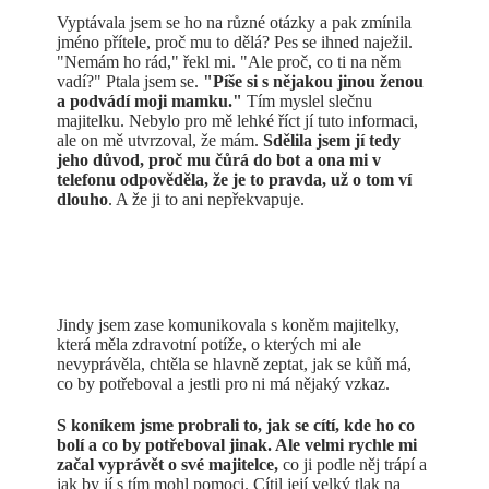
Vyptávala jsem se ho na různé otázky a pak zmínila
jméno přítele, proč mu to dělá? Pes se ihned naježil.
"Nemám ho rád," řekl mi. "Ale proč, co ti na něm
vadí?" Ptala jsem se.
"Píše si s nějakou jinou ženou
a podvádí moji mamku."
Tím myslel slečnu
majitelku. Nebylo pro mě lehké říct jí tuto informaci,
ale on mě utvrzoval, že mám.
Sdělila jsem jí tedy
jeho důvod, proč mu čůrá do bot a ona mi v
telefonu odpověděla, že je to pravda, už o tom ví
dlouho
. A že ji to ani nepřekvapuje.
Jindy jsem zase komunikovala s koněm majitelky,
která měla zdravotní potíže, o kterých mi ale
nevyprávěla, chtěla se hlavně zeptat, jak se kůň má,
co by potřeboval a jestli pro ni má nějaký vzkaz.
S koníkem jsme probrali to, jak se cítí, kde ho co
bolí a co by potřeboval jinak. Ale velmi rychle mi
začal vyprávět o své majitelce,
co ji podle něj trápí a
jak by jí s tím mohl pomoci. Cítil její velký tlak na