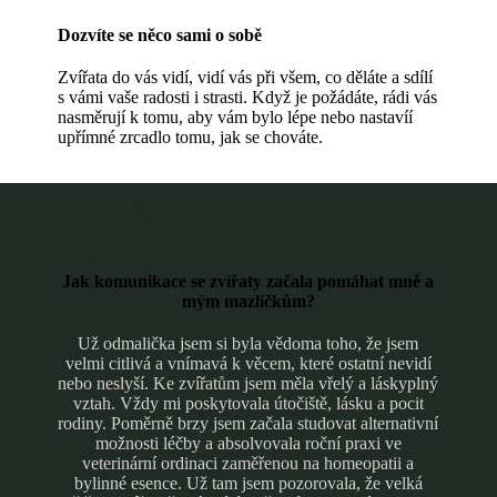
Dozvíte se něco sami o sobě
Zvířata do vás vidí, vidí vás při všem, co děláte a sdílí
s vámi vaše radosti i strasti. Když je požádáte, rádi vás
nasměrují k tomu, aby vám bylo lépe nebo nastavíí
upřímné zrcadlo tomu, jak se chováte.
Jak komunikace se zvířaty začala pomáhat mně a
mým mazlíčkům?
Už odmalička jsem si byla vědoma toho, že jsem
velmi citlivá a vnímavá k věcem, které ostatní nevidí
nebo neslyší. Ke zvířatům jsem měla vřelý a láskyplný
vztah. Vždy mi poskytovala útočiště, lásku a pocit
rodiny. Poměrně brzy jsem začala studovat alternativní
možnosti léčby a absolvovala roční praxi ve
veterinární ordinaci zaměřenou na homeopatii a
bylinné esence. Už tam jsem pozorovala, že velká