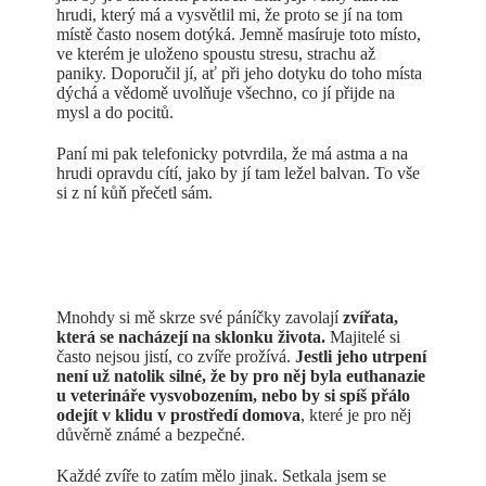
hrudi, který má a vysvětlil mi, že proto se jí na tom
místě často nosem dotýká. Jemně masíruje toto místo,
ve kterém je uloženo spoustu stresu, strachu až
paniky. Doporučil jí, ať při jeho dotyku do toho místa
dýchá a vědomě uvolňuje všechno, co jí přijde na
mysl a do pocitů.
Paní mi pak telefonicky potvrdila, že má astma a na
hrudi opravdu cítí, jako by jí tam ležel balvan. To vše
si z ní kůň přečetl sám.
Mnohdy si mě skrze své páníčky zavolají
zvířata,
která se nacházejí na sklonku života.
Majitelé si
často nejsou jistí, co zvíře prožívá.
Jestli jeho utrpení
není už natolik silné, že by pro něj byla euthanazie
u veterináře vysvobozením, nebo by si spíš přálo
odejít v klidu v prostředí domova
, které je pro něj
důvěrně známé a bezpečné.
Každé zvíře to zatím mělo jinak. Setkala jsem se