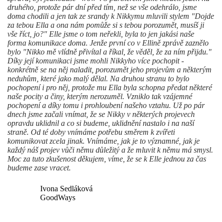
druhého, protože pár dní před tím, než se vše odehrálo, jsme
doma chodili a jen tak ze srandy k Nikkymu mluvili stylem "Dojde
za tebou Ella a ona nám pomůže si s tebou porozumět, musíš ji
vše říct, jo?" Elle jsme o tom neřekli, byla to jen jakási naše
forma komunikace doma. Jenže první co v Ellině zprávě zaznělo
bylo "Nikko mě vlídně přivítal a říkal, že věděl, že za ním přijdu."
Díky její komunikaci jsme mohli Nikkyho více pochopit -
konkrétně se na něj naladit, porozumět jeho projevům a některým
neduhům, které jako malý dělal. Na druhou stranu to bylo
pochopení i pro něj, protože mu Ella byla schopna předat některé
naše pocity a činy, kterým nerozuměl. Vzniklo tak vzájemné
pochopení a díky tomu i prohloubení našeho vztahu. Už po pár
dnech jsme začali vnímat, že se Nikky v některých projevech
opravdu uklidnil a co si budeme, uklidnění nastalo i na naší
straně. Od té doby vnímáme potřebu směrem k zvířeti
komunikovat zcela jinak. Vnímáme, jak je to významné, jak je
každý náš projev vůči němu důležitý a že mluvit k němu má smysl.
Moc za tuto zkušenost děkujem, víme, že se k Elle jednou za čas
budeme zase vracet.
Ivona Sedláková
GoodWays