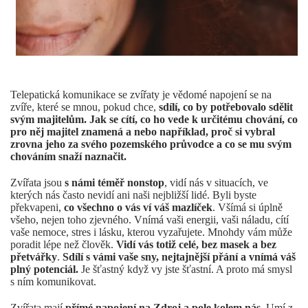
Telepatická komunikace se zvířaty je vědomé napojení se na
zvíře, které se mnou, pokud chce,
sdílí, co by potřebovalo sdělit
svým majitelům. Jak se cítí, co ho vede k určitému chování, co
pro něj majitel znamená a nebo například, proč si vybral
zrovna jeho za svého pozemského průvodce a co se mu svým
chováním snaží naznačit.
Zvířata jsou
s námi téměř nonstop
, vidí nás v situacích, ve
kterých nás často nevidí ani naši nejbližší lidé. Byli byste
překvapeni,
co všechno o vás ví váš mazlíček
. Všímá si úplně
všeho, nejen toho zjevného. Vnímá vaši energii, vaši náladu, cítí
vaše nemoce, stres i lásku, kterou vyzařujete. Mnohdy vám může
poradit lépe než člověk.
Vidí vás totiž celé, bez masek a bez
přetvářky
.
Sdílí s vámi vaše sny, nejtajnější přání a vnímá váš
plný potenciál.
Je šťastný když vy jste šťastní. A proto má smysl
s ním komunikovat.
Zvířata mají
přímé napojení na Zdroj a pole kolem nás
. Umí z