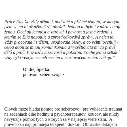
Práce Elly šla vždy přímo k podstatě a příčině tématu, se kterým
jsem se na ni už několikrát obrátil. Jednou to bylo i v páru s mojí
ženou. Oceňuji jemnost a zároveň i pevnost a jasné vedení, s
kterým se Ella napojuje a zprostředkovává zprávy. A nejen to.
Vždy pracovala i s tělem, uvolňovala bloky, a co velmi oceňuji -
celou dobu se mnou komunikovala a vysvětlovala mi co právě
dělá a proč. Provází s laskavostí a pokorou. Pouhé jedno setkání
vždy bylo velkým zemětřesením a startovačem změn. Děkuji!”
Ondřej Šperka
putovani-seberozvoj.cz
Clovek moze hladat pomoc pre seberozvoj, pre vyliecenie traumat
na sedeniach dlhe hodiny u psychoterapeutov, koucov, ale nikdy
nevyuzije pomoc tych o ktorych sa v najlepsej viere stara. A
prave to su najuprimnejsi terapeuti, doktori. Obrovske dakujem