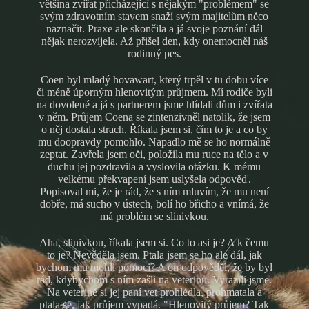
většina zvířat přicházející s nějakým "problémem" se
svým zdravotním stavem snaží svým majitelům něco
naznačit. Praxe ale skončila a já svoje poznání dál
nějak nerozvíjela. Až přišel den, kdy onemocněl náš
rodinný pes.
Coen byl mladý hovawart, který trpěl v tu dobu více
či méně úporným hlenovitým průjmem. Mí rodiče byli
na dovolené a já s partnerem jsme hlídali dům i zvířata
v něm. Průjem Coena se zintenzivněl natolik, že jsem
o něj dostala strach. Říkala jsem si, čím to je a co by
mu doopravdy pomohlo. Napadlo mě se ho normálně
zeptat. Zavřela jsem oči, položila mu ruce na tělo a v
duchu jej pozdravila a vyslovila otázku. K mému
velkému překvapení jsem uslyšela odpověď.
Popisoval mi, že je rád, že s ním mluvím, že mu není
dobře, má sucho v ústech, bolí ho břicho a vnímá, že
má problém se slinivkou.
Aha, slinivkou, říkala jsem si. Co to asi je? A k čemu
to je? Nevěděla jsem. Ptala jsem se ho ale dál, jak
bychom mu mohli pomoci? A on odpověděl, že by byl
rád, kdybychom s ním zašli na veterinu. Vyrazili jsme.
Na veterině si jej paní vet prohlédla, prohmatala a
ptala se, jak průjem vypadá. "Hlenovitý průjem? Tak