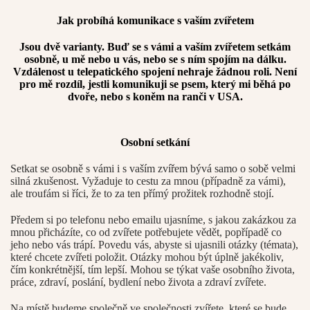
Jak probíhá komunikace s vaším zvířetem
Jsou dvě varianty. Buď se s vámi a vaším zvířetem setkám
osobně, u mě nebo u vás, nebo se s ním spojím na dálku.
Vzdálenost u telepatického spojení nehraje žádnou roli. Není
pro mě rozdíl, jestli komunikuji se psem, který mi běhá po
dvoře, nebo s koněm na ranči v USA.
Osobní setkání
Setkat se osobně s vámi i s vaším zvířem bývá samo o sobě velmi
silná zkušenost. Vyžaduje to cestu za mnou (případně za vámi),
ale troufám si říci, že to za ten přímý prožitek rozhodně stojí.
Předem si po telefonu nebo emailu ujasníme, s jakou zakázkou za
mnou přicházíte, co od zvířete potřebujete vědět, popřípadě co
jeho nebo vás trápí. Povedu vás, abyste si ujasnili otázky (témata),
které chcete zvířeti položit. Otázky mohou být úplně jakékoliv,
čím konkrétnější, tím lepší. Mohou se týkat vaše osobního života,
práce, zdraví, poslání, bydlení nebo života a zdraví zvířete.
Na místě budeme společně ve společnosti zvířete, které se bude