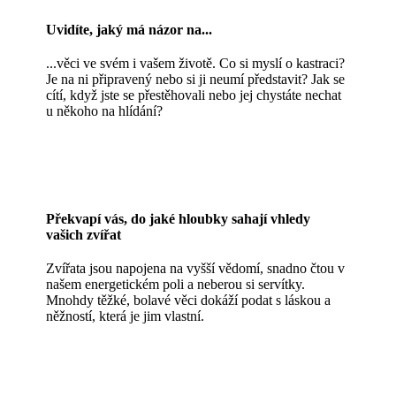
Uvidíte, jaký má názor na...
...věci ve svém i vašem životě. Co si myslí o kastraci?
Je na ni připravený nebo si ji neumí představit? Jak se
cítí, když jste se přestěhovali nebo jej chystáte nechat
u někoho na hlídání?
Překvapí vás, do jaké hloubky sahají vhledy
vašich zvířat
Zvířata jsou napojena na vyšší vědomí, snadno čtou v
našem energetickém poli a neberou si servítky.
Mnohdy těžké, bolavé věci dokáží podat s láskou a
něžností, která je jim vlastní.