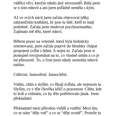
vidělo) věci, kterým nikdo jiný nerozuměl. Bála jsem
se o tom mluvit a ani jsem pořádně neměla s kým.
Až ve svých nácti jsem začala objevovat (díky
zahraničním knihám), že jsou tu lidé, kteří to mají
podobně. Začala jsem studovat psychosomatiku.
Zajímalo mě tělo, které mluví.
Během praxe na veterině, která byla holisticky
orientovaná, jsem začala poprvé do hloubky chápat
propojení zvířat s lidmi. A nejen to. Začala jsem si
postupně rovzpomínat na to, co vlastně umím a co je
mi přirozené. To, o čem jsem nikdy nemohla mluvit
nahlas.
Citlivost. Jasnozření. Jasnocítění.
Vidím, cítím a slyším, co říkají zvířata, ale nejenom ta.
Slyším, co v těle člověka křičí o pozornost. Cítím, kde
to bolí a vnímám, co by tělo potřebovalo jinak. Jsem
překladatel.
Překladatel mezi přírodou vnější a vnitřní. Mezi tím,
co se nám “děje vně” a co se “děje uvnitř”. Protože to