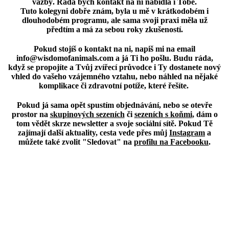
vazby
. Ráda bych kontakt na ni nabídla i Tobě.
Tuto kolegyni dobře znám, byla u mě v krátkodobém i
dlouhodobém programu, ale sama svoji praxi měla už
předtím a má za sebou roky zkušeností.
Pokud stojíš o kontakt na ni,
napiš mi na email
info@wisdomofanimals.com
a
já Ti ho pošlu
. Budu ráda,
když se propojíte a Tvůj zvířecí průvodce i Ty dostanete nový
vhled do vašeho vzájemného vztahu, nebo náhled na nějaké
komplikace či zdravotní potíže, které řešíte.
Pokud já sama opět spustím objednávání,
nebo se otevře
prostor na
skupinových sezeních
či
sezeních s koňmi
, dám o
tom vědět skrze newsletter a svoje sociální sítě. Pokud Tě
zajímají další aktuality, cesta vede přes můj
Instagram
a
můžete také zvolit "Sledovat" na
profilu na Facebooku
.