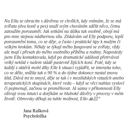
Na Ellu se obracím s důvěrou ve chvílích, kdy vnímám, že se má
zvířata (dva koně a pes) snaží svým chováním sdělit něco, čemu
zatoužím porozumět. Jak setkání na dálku tak osobně, obojí má
pro mne stejnou nádhernou sílu. Získávám od Elly podporu, lepší
porozumění tomu, co se děje, a často i praktické tipy k malým či
velkým krokům. Někdy se týkají mého fungovaní se zvířaty, vždy
ale mají i přesah do mého osobního příběhu a rodiny.
Naposledy
jsem Ellu kontaktovala, když po dramatické události přetrvával
velký neklid v našem stádě pastevně žijících koní. Poté, kdy se
každý z aktérů mohl díky Elle k situaci vyjádřit, se intenzita toho,
co se dělo, snížila tak o 90 % a do týdne dokonce nastal znovu
klid. Dává mi to smysl, děje se tak i v mezilidských vztazích anebo
terapeutických skupinách, které vedu – když se věci nahlas vysloví
či pojmenují, začnou se proměňovat. Já sama v přítomnosti Elly
oživuji svou intuici a dotýkám se hluboké důvěry v procesy v mém
životě. Obrovsky děkuji za tuhle možnost, Ello 🙏🏻”
Jana Rašková
Psycholožka