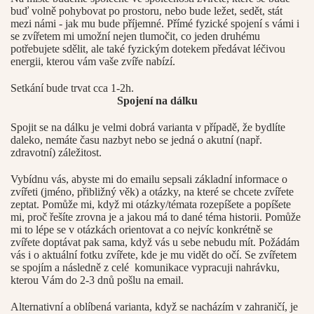
buď volně pohybovat po prostoru, nebo bude ležet, sedět, stát
mezi námi - jak mu bude příjemné. Přímé fyzické spojení s vámi i
se zvířetem mi umožní nejen tlumočit, co jeden druhému
potřebujete sdělit, ale také fyzickým dotekem předávat léčivou
energii, kterou vám vaše zvíře nabízí.
Setkání bude trvat cca 1-2h.
Spojení na dálku
Spojit se na dálku je velmi dobrá varianta v případě, že bydlíte
daleko, nemáte času nazbyt nebo se jedná o akutní (např.
zdravotní) záležitost.
Vybídnu vás, abyste mi do emailu sepsali základní informace o
zvířeti (jméno, přibližný věk) a otázky, na které se chcete zvířete
zeptat. Pomůže mi, když mi otázky/témata rozepíšete a popíšete
mi, proč řešíte zrovna je a jakou má to dané téma historii. Pomůže
mi to lépe se v otázkách orientovat a co nejvíc konkrétně se
zvířete doptávat pak sama, když vás u sebe nebudu mít. Požádám
vás i o aktuální fotku zvířete, kde je mu vidět do očí. Se zvířetem
se spojím a následně z celé komunikace vypracuji nahrávku,
kterou Vám do 2-3 dnů pošlu na email.
Alternativní a oblíbená varianta, když se nacházím v zahraničí, je