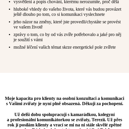
vysvětlení a popis chování, kterému nerozumíte, proč dělá
hluboké vhledy do vašeho života, které vás budou provázet
ještě dlouho po tom, co si komunikaci vyslechnete
jeho názor na změny, které jste provedli/chystáte se provést
ve vašem životě
zprávy o tom, co by od vás zvíře potřebovalo a jaké pro něj
je soužití s vámi
možné léčení vašich témat skrze energetické pole zvířete
Moje kapacita pro klienty na osobní konzultaci a komunikaci
s Vašimi zvířaty je nyní plně obsazená. Děkuji za pochopení.
Už delší dobu spolupracuji s kamarádkou, kolegyní
a
profesionální komunikátorkou se zvířaty, Terezií
. Už přes
rok jí posílám klienty a vrací se mi na ni stále
skvělé zpětné