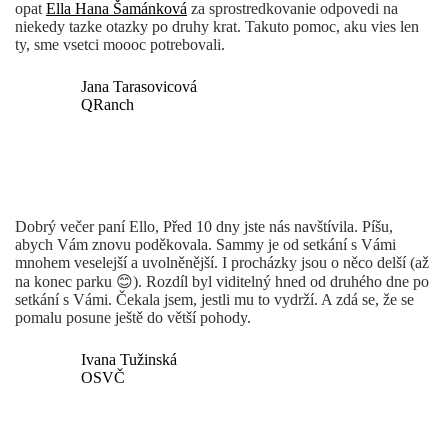
opat
Ella Hana Šamánková
za sprostredkovanie odpovedi na
niekedy tazke otazky po druhy krat. Takuto pomoc, aku vies len
ty, sme vsetci moooc potrebovali.
Jana Tarasovicová
QRanch
Dobrý večer paní Ello, Před 10 dny jste nás navštívila. Píšu,
abych Vám znovu poděkovala. Sammy je od setkání s Vámi
mnohem veselejší a uvolněnější. I procházky jsou o něco delší (až
na konec parku 😊). Rozdíl byl viditelný hned od druhého dne po
setkání s Vámi. Čekala jsem, jestli mu to vydrží. A zdá se, že se
pomalu posune ještě do větší pohody.
Ivana Tužinská
OSVČ