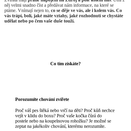
něj velmi snadno číst a předávat nám informace, na které se
ptáme. Vnímají nejen to,
co se děje ve vás, ale i kolem vás. Co
vás trápí, bolí, jaké máte vztahy, jaké rozhodnutí se chystáte
udělat nebo po čem vaše duše touží.
Co tím získáte?
Porozumíte chování zvířete
Proč váš pes štěká nebo vrčí na děti? Proč kůň nechce
vejít v klidu do boxu? Proč vaše kočka čůrá do
postele nebo na koupelnovou rohožku? Je možné se
zeptat na jakékoliv chování, kterému nerozumíte.