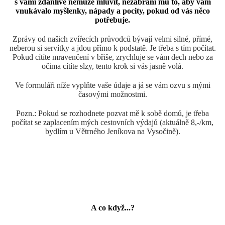
s vámi zdánlivě němůže mluvit, nezabrání mu to, aby vám
vnukávalo myšlenky, nápady a pocity, pokud od vás něco
potřebuje.
Zprávy od našich zvířecích průvodců bývají velmi silné, přímé,
neberou si servítky a jdou přímo k podstatě. Je třeba s tím počítat.
Pokud cítíte mravenčení v břiše, zrychluje se vám dech nebo za
očima cítíte slzy, tento krok si vás jasně volá.
Ve formuláři níže vyplňte vaše údaje a já se vám ozvu s mými
časovými možnostmi.
Pozn.: Pokud se rozhodnete pozvat mě k sobě domů, je třeba
počítat se zaplacením mých cestovních výdajů (aktuálně 8,-/km,
bydlím u Větrného Jeníkova na Vysočině).
A co když...?