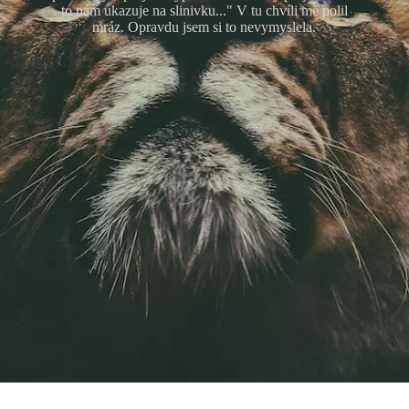
to nám ukazuje na slinivku..." V tu chvíli mě polil
mráz. Opravdu jsem si to nevymyslela.