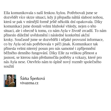
Ella komunikovala s naší fenkou Aylou. Potřebovali jsme se
dozvědět více skrze situaci, kdy ji přepadla náhlá slabost nohou,
která se pak v mírnější formě ještě několik dní opakovala. Díky
komunikaci jsme dostali velmi hluboké vhledy, nejen o této
situaci, ale i obecně k tomu, co nám Ayla v životě zrcadlí. To nám
přineslo důležité uvědomění i následné konkrétní akční
kroky. Současně jsme se dozvěděli i nějaké provozní informace,
co by Ayla od nás potřebovala v péči jinak. Komunikace tak
přinesla velmi niterný posun pro nás samotné i zpříjemnění
běžného denního fungování. Díky Elle za velikou přímost a
jasnost, se kterou nám přetlumočila potřeby a vzkazy, které pro
nás Ayla nese. Otevřelo nám to úplně nový rozměr společného
soužití
Šárka Šperková
vivazena.cz